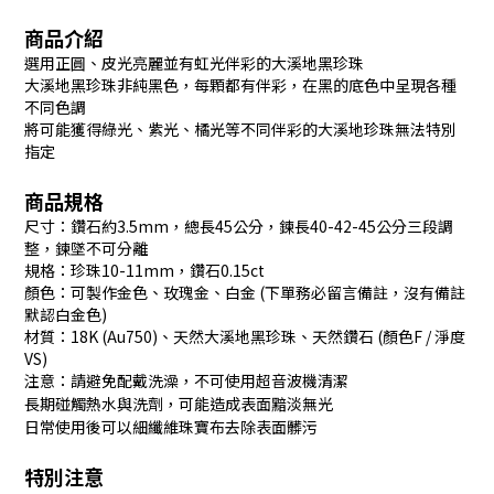
商品介紹
選用正圓、皮光亮麗並有虹光伴彩的大溪地黑珍珠
大溪地黑珍珠非純黑色，每顆都有伴彩，在黑的底色中呈現各種
不同色調
將可能獲得綠光、紫光、橘光等不同伴彩的大溪地珍珠無法特別
指定
商品規格
尺寸：鑽石約3.5mm，總長45公分，鍊長40-42-45公分三段調
整，鍊墜不可分離
規格：珍珠10-11mm，鑽石0.15ct
顏色：可製作金色、玫瑰金、白金 (下單務必留言備註，沒有備註
默認白金色)
材質：18K (Au750)、天然大溪地黑珍珠、天然鑽石 (顏色F / 淨度
VS)
注意：請避免配戴洗澡，不可使用超音波機清潔
長期碰觸熱水與洗劑，可能造成表面黯淡無光
日常使用後可以細纖維珠寶布去除表面髒污
特別注意