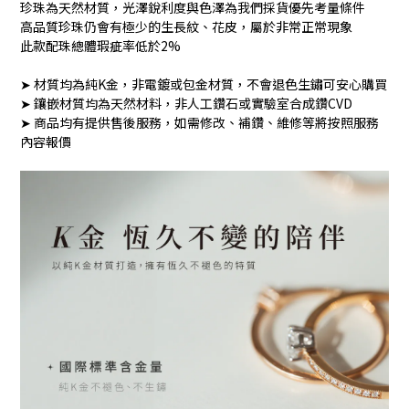
珍珠為天然材質，光澤銳利度與色澤為我們採貨優先考量條件
高品質珍珠仍會有極少的生長紋、花皮，屬於非常正常現象
此款配珠總體瑕疵率低於2%
➤ 材質均為純K金，非電鍍或包金材質，不會退色生鏽可安心購買
➤ 鑲嵌材質均為天然材料，非人工鑽石或實驗室合成鑽CVD
➤ 商品均有提供售後服務，如需修改、補鑽、維修等將按照服務
內容報價