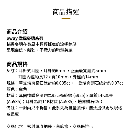
商品描述
商品介紹
Sway 微風麥穗系列
捕捉麥穗在微風中輕輕搖曳的流暢線條
呈現自信、鬆弛、不費力的時髦美感
商品規格
尺寸：耳針式耳圈，耳針約6mm，正面最寬處約5mm
耳圈內徑約長12 x 寬10mm，外徑約14mm
規格：單支培育鑽石總計約0.035ct，一對培育鑽石總計約0.07ct
顏色：金色
材質：耳圈整體金屬均為92.5%純銀 (S925) x 厚鍍14K真金
(Au585)；耳針為純14K材質 (Au585)、培育鑽石CVD
備註：一對兩只不拆售，此系列為批量製作，無法提供更改規格
或長度
商品包含：密封厚收納袋、首飾盒、商品保證卡