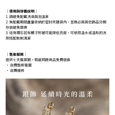
｜使用與保養說明
｜
1. 請避免配戴洗澡與泡溫泉
2. 無配戴期間盡量收納於密封夾鏈袋內，並務必與其他飾品分開
存放避免摩擦
3. 培育鑽石若有髒汙附著可能降低亮度，可使用溫水或溫和的洗
劑搭配軟刷清潔
｜售後服務｜
提供七天鑑賞期，瑕疵問題商品免費退換
· 自費整新電鍍
· 自費維修