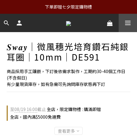
下單即贈七夕限定購物禮
𝑺𝒘𝒂𝒚｜微風穗光培育鑽石純銀
耳圈｜10mm｜DE591
商品採用手工鑲嵌，下訂後依需求製作，工期約30-40個工作日
(不含假日)
有少量現貨庫存，如有急需可先詢問庫存狀態再下訂
至
08/19 16:00
截止
全店，限定購物禮 : 購滿即贈
全店，國內滿$5000免運費
查看更多