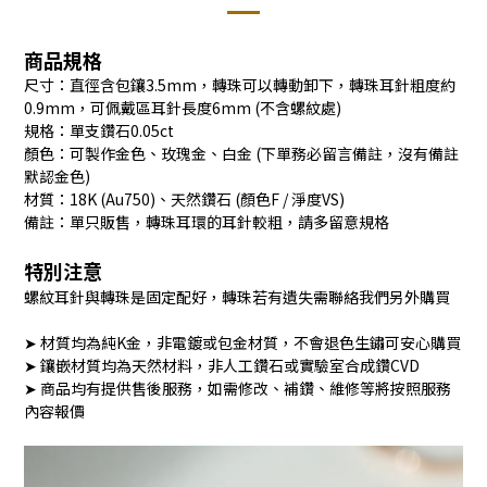
商品規格
尺寸：直徑含包鑲3.5mm，轉珠可以轉動卸下，轉珠耳針粗度約
0.9mm，可佩戴區耳針長度6mm (不含螺紋處)
規格：單支鑽石0.05ct
顏色：可製作金色、玫瑰金、白金 (下單務必留言備註，沒有備註
默認金色)
材質：18K (Au750)、天然鑽石 (顏色F / 淨度VS)
備註：單只販售，轉珠耳環的耳針較粗，請多留意規格
特別注意
螺紋耳針與轉珠是固定配好，轉珠若有遺失需聯絡我們另外購買
➤ 材質均為純K金，非電鍍或包金材質，不會退色生鏽可安心購買
➤ 鑲嵌材質均為天然材料，非人工鑽石或實驗室合成鑽CVD
➤ 商品均有提供售後服務，如需修改、補鑽、維修等將按照服務
內容報價