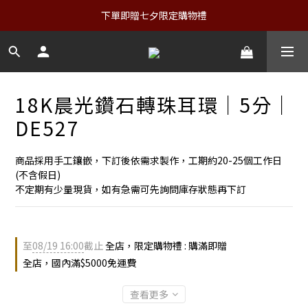
下單即贈七夕限定購物禮
18K晨光鑽石轉珠耳環｜5分｜
DE527
商品採用手工鑲嵌，下訂後依需求製作，工期約20-25個工作日
(不含假日)
不定期有少量現貨，如有急需可先詢問庫存狀態再下訂
至
08/19 16:00
截止
全店，限定購物禮 : 購滿即贈
全店，國內滿$5000免運費
查看更多