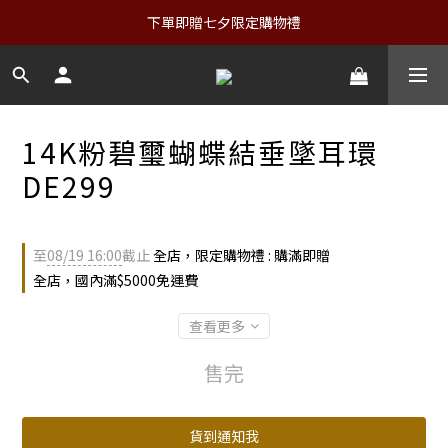
下單即贈七夕限定購物禮
14K粉碧璽蝴蝶結垂墜耳環
DE299
至
08/19 16:00
截止
全店，限定購物禮 : 購滿即贈
全店，國內滿$5000免運費
查看更多
售完
貨到通知我