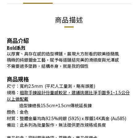
商品描述
商品介紹
Bold系列
以厚實、具存在感的造型裸鏈，展現大方耐看的歐美極簡風
精緻的純銀鍍金工藝，賦予每道鏈結完美的滑順度與光澤感
不需要過多墜飾，結構本身，就是我的個性
商品規格
尺寸：寬約2.5mm (平尺人工量測，略有誤差)
規格：
粗款手鍊
設計份
量感較足
，建議挑選比淨手圍多1~1.5公分
以上做配戴
造型鍊總長15.5cm+1.5cm傳統延長鍊
顏色：金色
材質：整體金屬均為92.5%純銀 (S925) x 厚鍍14K真金 (Au585)
備註：此系列為批量製作，無法提供更改規格或長度
商品包含：密封厚收納袋、首飾盒、商品保證卡