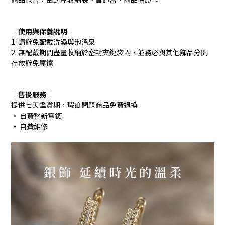
｜使用與保養說明
｜
1. 請避免配戴洗澡與泡溫泉
2. 無配戴期間盡量收納於密封夾鏈袋內，並務必與其他飾品分開
存放避免摩擦
｜售後服務｜
提供七天鑑賞期，瑕疵問題商品免費退換
· 自費整新電鍍
· 自費維修