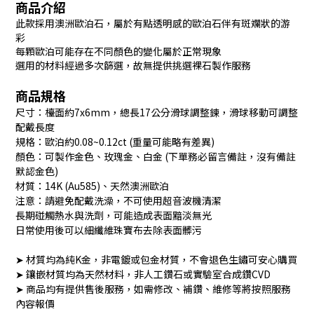
商品介紹
此款採用澳洲歐泊石，屬於有點透明感的歐泊石伴有斑斕狀的游
彩
每顆歐泊可能存在不同顏色的變化屬於正常現象
選用的材料經過多次篩選，故無提供挑選裸石製作服務
商品規格
尺寸：檯面約7x6mm，總長17公分滑球調整鍊，滑球移動可調整
配戴長度
規格：歐泊約0.08~0.12ct (重量可能略有差異)
顏色：可製作金色、玫瑰金、白金 (下單務必留言備註，沒有備註
默認金色)
材質：14K (Au585)、天然澳洲歐泊
注意：請避免配戴洗澡，不可使用超音波機清潔
長期碰觸熱水與洗劑，可能造成表面黯淡無光
日常使用後可以細纖維珠寶布去除表面髒污
➤ 材質均為純K金，非電鍍或包金材質，不會退色生鏽可安心購買
➤ 鑲嵌材質均為天然材料，非人工鑽石或實驗室合成鑽CVD
➤ 商品均有提供售後服務，如需修改、補鑽、維修等將按照服務
內容報價