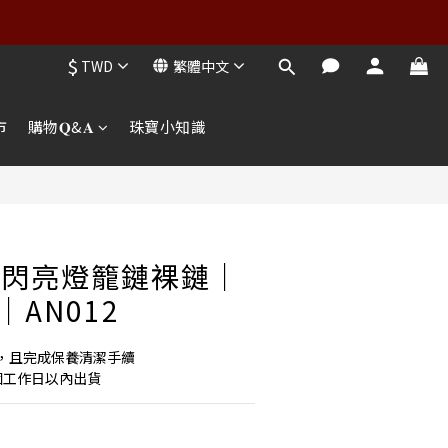
$
TWD
繁體中文
市
購物𝐐&𝐀
珠寶小知識
K閃亮燈籠鏈裸鏈｜
｜AN012
，且完成保養清潔手續
個工作日以內出貨