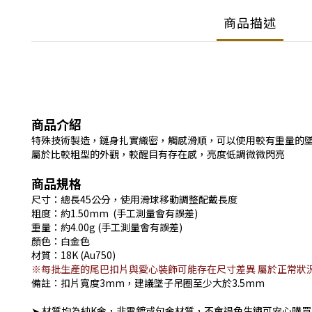
商品描述
商品介紹
特殊技術製造，鏈身扎實織密，觸感滑順，可以使用較有重量的
屬於比較粗型的外觀，較醒目有存在感，亮度低調微微閃亮
商品規格
尺寸
：總長45公分，使用滑球移動調整配戴長度
粗度：約1.50mm (手工測量會有誤差)
重量
：約4.00g (手工測量會有誤差)
顏色
：白金色
材質：18K
(Au750)
※每批生產的尾巴扣片與愛心裝飾可能存在尺寸差異 屬於正常狀
備註：扣片寬度3mm，建議墜子吊圈至少大於3.5mm
➤ 材質均為純K金，非電鍍或包金材質，不會退色生鏽可安心購買