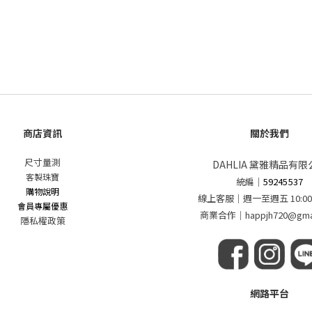
商店資訊
關於我們
尺寸量測
DAHLIA 黛雅精品有限
客製珠寶
統編
｜
59245537
購物說明
線上客服｜週一至週五 10:00 - 
會員專屬優惠
商業合作｜happjh720@gmai
隱私權政策
網路平台