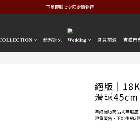
下單即贈七夕限定購物禮
𝐋𝐄𝐂𝐓𝐈𝐎𝐍
婚嫁系列｜𝐖𝐞𝐝𝐝𝐢𝐧𝐠
會員禮遇
實體門
絕版｜18
滑球45cm
年終絕版商品均無瑕疵
現貨販售，下訂後約3