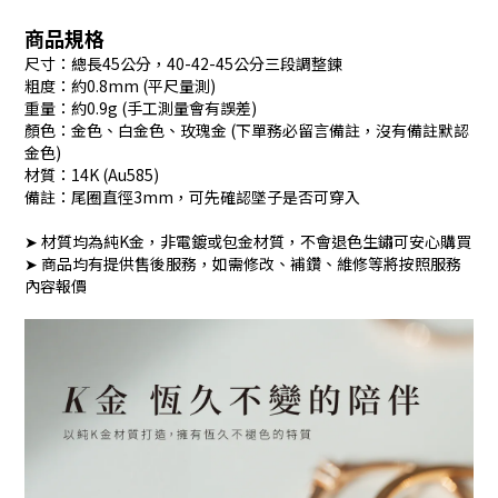
商品規格
尺寸
：總長45公分，40-42-45公分三段調整鍊
粗度：約0.8mm (平尺量測)
重量：約0.9g (手工測量會有誤差)
顏色
：金色、白金色、玫瑰金 (下單務必留言備註，沒有備註默認
金色)
材質
：14K (Au585)
備註：尾圈直徑3mm，可先確認墜子是否可穿入
➤ 材質均為純K金，非電鍍或包金材質，不會退色生鏽可安心購買
➤ 商品均有提供售後服務，如需修改、補鑽、維修等將按照服務
內容報價