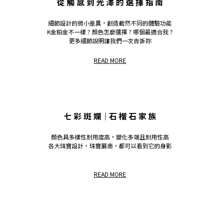
從 觸 感 到 光 澤 的 選 擇 指 南
細節設計的微小差異，創造截然不同的體驗功能
K金鉑金不一樣 ? 顏色怎麼選擇 ? 哪個最適合我 ?
更多細節說明讓我們一次告訴妳
READ MORE
七 彩 斑 斕｜石 榴 石 家 族
顏色具多樣性耐用度高，變化多端且耐用性高
各大珠寶設計，珠寶展商，都可以看到它的身影
READ MORE