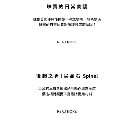
珠 寶 的 日 常 養 護
珠寶首飾使用後開始不亮或變暗、顏色變深
珠寶的日常保養跟護理該怎麼做呢 ?
READ MORE
後 起 之 秀｜尖 晶 石 Spinel
尖晶石具有各種繽紛的顏色與高硬度
價格相對親民珠寶品牌愛用材料
READ MORE