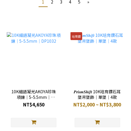
1
2
3
4
5
»
培育鑽
10K細語凝光AKOYA珍珠
𝑷𝒓𝒊𝒔𝒎𝑺𝒉𝒊𝒇𝒕 10K培育鑽石耳
項鍊｜5-5.5mm｜
墜吊墜飾｜單墜｜4款
DP1032
NT$4,650
NT$2,000 ~ NT$3,800