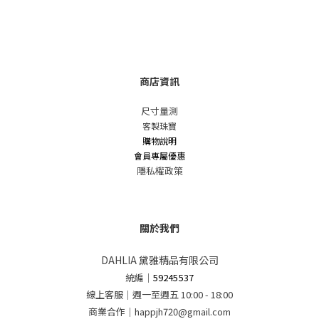
商店資訊
尺寸量測
客製珠寶
購物說明
會員專屬優惠
隱私權政策
關於我們
DAHLIA 黛雅精品有限公司
統編
｜
59245537
線上客服｜週一至週五 10:00 - 18:00
商業合作｜happjh720@gmail.com