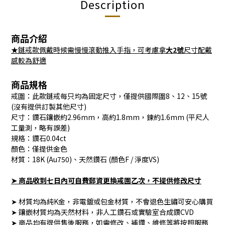
Description
商品介紹
★鏈戒款佩戴時候需慢慢滾動推入手指，可考慮拿
大2號
尺寸配戴
感較為舒適
商品規格
戒圍：此款鏈戒每只均為固定尺寸，僅提供國際圍8、12、15號
(沒有提供訂製其他尺寸)
尺寸：鑽石鑲嵌約2.96mm，高約1.8mm，鍊約1.6mm (平尺人
工量測，略有誤差)
規格：鑽石0.04ct
顏色：僅提供金色
材質：18K (Au750)、天然鑽石 (顏色F / 淨度VS)
➤ 商品收到七日內可自費郵資更換戒圍乙次，不提供修改尺寸
➤ 材質均為純K金，非電鍍或包金材質，不會退色生鏽可安心購買
➤ 鑲嵌材質均為天然材料，非人工鑽石或實驗室合成鑽CVD
➤ 商品均有提供售後服務，如需修改、補鑽、維修等將按照服務