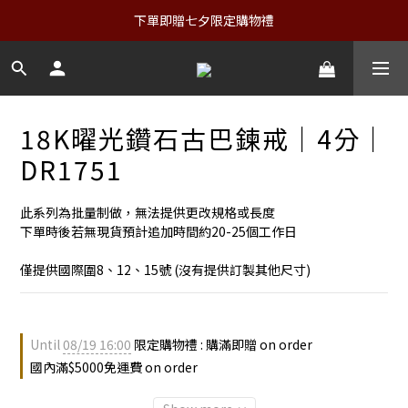
下單即贈七夕限定購物禮
18K曜光鑽石古巴鍊戒｜4分｜
DR1751
此系列為批量制做，無法提供更改規格或長度
下單時後若無現貨預計追加時間約20-25個工作日
僅提供國際圍8、12、15號 (沒有提供訂製其他尺寸)
Until
08/19 16:00
限定購物禮 : 購滿即贈 on order
國內滿$5000免運費 on order