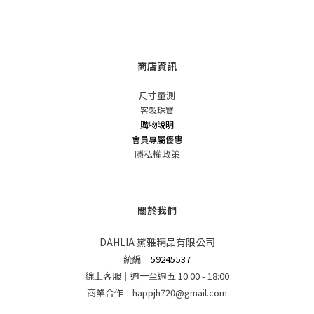
商店資訊
尺寸量測
客製珠寶
購物說明
會員專屬優惠
隱私權政策
關於我們
DAHLIA 黛雅精品有限公司
統編
｜
59245537
線上客服｜週一至週五 10:00 - 18:00
商業合作｜happjh720@gmail.com