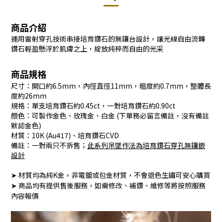
商品介紹
運用雷射穿孔技術串接培育鑽石的無鑲台設計，讓光線自由流轉
鑽石輕盈懸浮於肌膚之上，綻放純粹而自由的光采
商品規格
尺寸：開口約6.5mm，內徑直徑11mm，粗度約0.7mm，整體長
度約26mm
規格：單支培育鑽石約0.45ct，一對培育鑽石約0.90ct
顏色：可製作金色、玫瑰金、白金 (下單務必留言備註，沒有備註
默認金色)
材質：10K (Au417)、培育鑽石CVD
備註：一對兩只不拆售；
此系列吊墜作法為
培育鑽石穿孔
無鑲嵌
設計
➤ 材質均為純K金，非電鍍或包金材質，不會退色生鏽可安心購買
➤ 商品均有提供售後服務，如需修改、補鑽、維修等將按照服務
內容報價