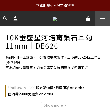
下單即贈七夕限定購物禮
10K垂墜星河培育鑽石耳勾｜
11mm｜DE626
商品採用手工鑲嵌，下訂後依需求製作，工期約20-25個工作日
(不含假日)
不定期有少量現貨，如有急需可先詢問庫存狀態再下訂
Until
08/19 16:00
限定購物禮 : 購滿即贈 on order
國內滿$5000免運費 on order
Show more