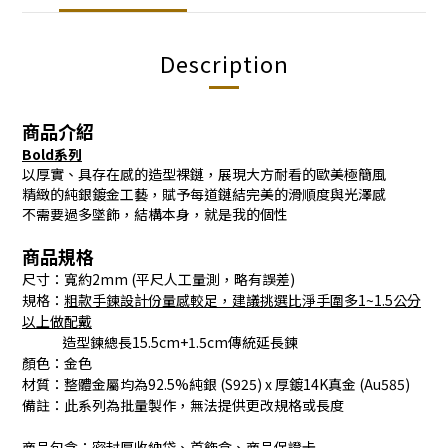
Description
商品介紹
Bold系列
以厚實、具存在感的造型裸鏈，展現大方耐看的歐美極簡風
精緻的純銀鍍金工藝，賦予每道鏈結完美的滑順度與光澤感
不需要過多墜飾，結構本身，就是我的個性
商品規格
尺寸：寬約2mm (平尺人工量測，略有誤差)
規格：
粗款手鍊
設計份
量感較足
，建議挑選比淨手圍多1~1.5公分
以上做配戴
造型鍊總長15.5cm+1.5cm傳統延長鍊
顏色：金色
材質：整體金屬均為92.5%純銀 (S925) x 厚鍍14K真金 (Au585)
備註：此系列為批量製作，無法提供更改規格或長度
商品包含：密封厚收納袋、首飾盒、商品保證卡