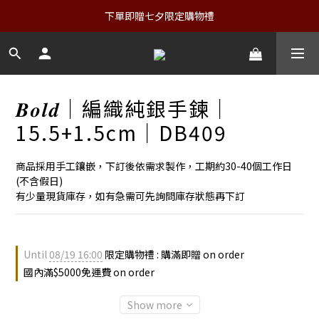
下單即贈七夕限定購物禮
𝑩𝒐𝒍𝒅｜編織純銀手鍊｜
15.5+1.5cm｜DB409
商品採用手工鑲嵌，下訂後依需求製作，工期約30-40個工作日
(不含假日)
有少量現貨庫存，如有急需可先詢問庫存狀態再下訂
Until
08/19 16:00
限定購物禮 : 購滿即贈 on order
國內滿$5000免運費 on order
Show more