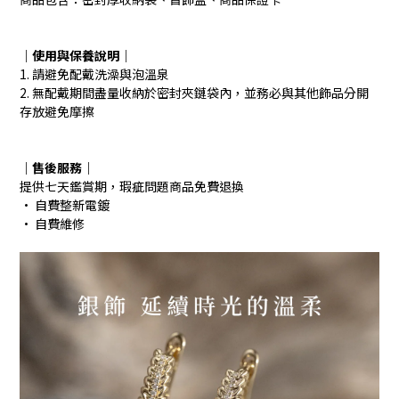
｜使用與保養說明
｜
1. 請避免配戴洗澡與泡溫泉
2. 無配戴期間盡量收納於密封夾鏈袋內，並務必與其他飾品分開
存放避免摩擦
｜售後服務｜
提供七天鑑賞期，瑕疵問題商品免費退換
· 自費整新電鍍
· 自費維修