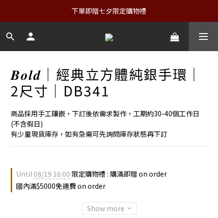
下單即贈七夕限定購物禮
𝑩𝒐𝒍𝒅｜經典立方體純銀手環｜
2尺寸｜DB341
商品採用手工鑲嵌，下訂後依需求製作，工期約30-40個工作日
(不含假日)
有少量現貨庫存，如有急需可先詢問庫存狀態再下訂
Until
08/19 16:00
限定購物禮 : 購滿即贈 on order
國內滿$5000免運費 on order
Show more