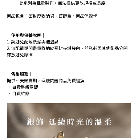
此系列為批量製作，無法提供更改規格或長度
商品包含：密封厚收納袋、首飾盒、商品保證卡
｜使用與保養說明
｜
1. 請避免配戴洗澡與泡溫泉
2. 無配戴期間盡量收納於密封夾鏈袋內，並務必與其他飾品分開
存放避免摩擦
｜售後服務｜
提供七天鑑賞期，瑕疵問題商品免費退換
· 自費整新電鍍
· 自費維修